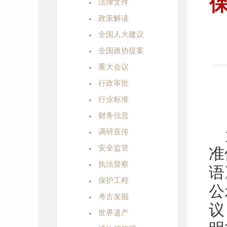
·
法律文件
·
政策解读
·
全国人大建议
·
全国政协提案
·
重大会议
·
行政审批
·
行业标准
·
财务信息
·
调研宣传
·
安全监管
准
·
执法督察
语
·
保护工程
公
·
考古发掘
议
·
世界遗产