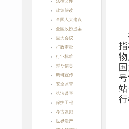
·
法律文件
·
政策解读
·
全国人大建议
·
全国政协提案
·
重大会议
指
·
行政审批
·
物
行业标准
·
国
财务信息
·
调研宣传
号
·
安全监管
站
·
执法督察
行
·
保护工程
·
考古发掘
·
世界遗产