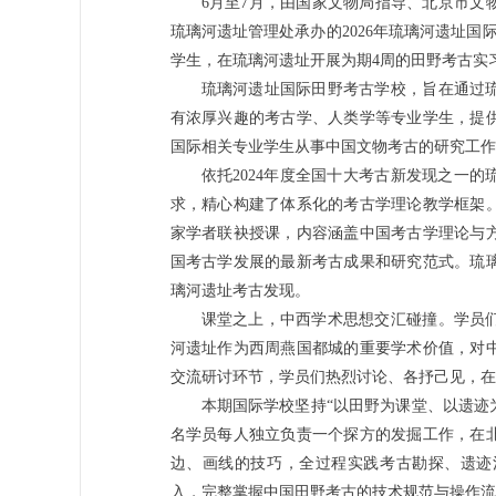
6月至7月，由国家文物局指导、北京市文
琉璃河遗址管理处承办的2026年琉璃河遗址
学生，在琉璃河遗址开展为期4周的田野考古实
琉璃河遗址国际田野考古学校，旨在通过
有浓厚兴趣的考古学、人类学等专业学生，提
国际相关专业学生从事中国文物考古的研究工作
依托2024年度全国十大考古新发现之一
求，精心构建了体系化的考古学理论教学框架
家学者联袂授课，内容涵盖中国考古学理论与
国考古学发展的最新考古成果和研究范式。琉
璃河遗址考古发现。
课堂之上，中西学术思想交汇碰撞。学员
河遗址作为西周燕国都城的重要学术价值，对
交流研讨环节，学员们热烈讨论、各抒己见，在
本期国际学校坚持“以田野为课堂、以遗迹
名学员每人独立负责一个探方的发掘工作，在
边、画线的技巧，全过程实践考古勘探、遗迹
入，完整掌握中国田野考古的技术规范与操作流