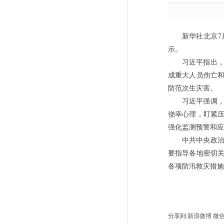
新华社北京
示。
习近平指出
成重大人员伤亡
防范次生灾害。
习近平强调
侥幸心理，盯紧
强化监测预警和应
中共中央政
要指导各地密切
各项防汛救灾措施
分享到:
新浪微博
微