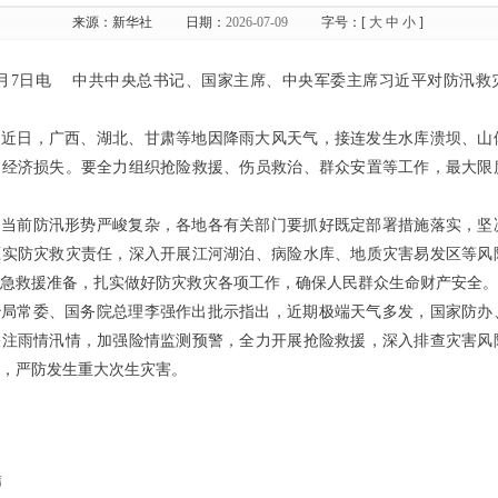
来源：
新华社
日期：
2026-07-09
字号：[
大
中
小
]
7月7日电 中共中央总书记、国家主席、中央军委主席习近平对防汛救
，近日，广西、湖北、甘肃等地因降雨大风天气，接连发生水库溃坝、山
和经济损失。要全力组织抢险救援、伤员救治、群众安置等工作，最大限
，当前防汛形势严峻复杂，各地各有关部门要抓好既定部署措施落实，坚
压实防灾救灾责任，深入开展江河湖泊、病险水库、地质灾害易发区等风
急救援准备，扎实做好防灾救灾各项工作，确保人民群众生命财产安全。
治局常委、国务院总理李强作出批示指出，近期极端天气多发，国家防办
关注雨情汛情，加强险情监测预警，全力开展抢险救援，深入排查灾害风
，严防发生重大次生灾害。
信