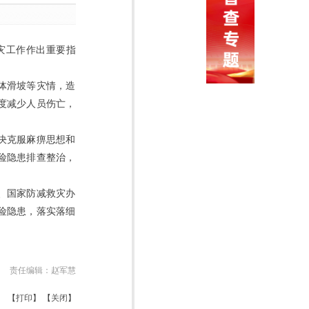
灾工作作出重要指
体滑坡等灾情，造
度减少人员伤亡，
决克服麻痹思想和
险隐患排查整治，
、国家防减救灾办
险隐患，落实落细
责任编辑：
赵军慧
【
打印
】 【
关闭
】