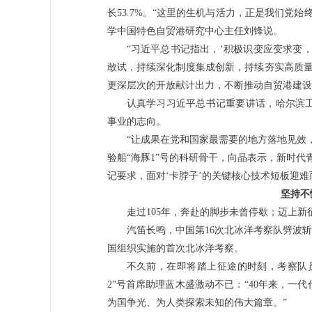
长53.7%。“这里的生机与活力，正是我们党
学中国特色自贸港研究中心主任刘锋说。
“习近平总书记指出，‘积极识变应变求变
敢试，持续深化制度集成创新，持续夯实高质量
更深层次的开放献计出力，不断推动自贸港建设
认真学习习近平总书记重要讲话，哈尔滨
事业的志向。
“让成果在党和国家最需要的地方落地见效
验船“海豚1”号的科研骨干，向晶表示，新时
记要求，面对‘卡脖子’的关键核心技术短板迎
坚持不
走过105年，奔赴的脚步未曾停歇；迈上
汽笛长鸣，中国第16次北冰洋考察队劈波斩
国组织实施的首次北冰洋考察。
不久前，在即将踏上征途的时刻，考察队员
2”号首席助理蓝木盛激动不已：“40年来，
为国争光、为人类探索未知的伟大篇章。”