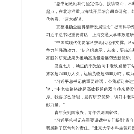
“总书记激励我们坚定信心、接续奋斗，不
起点，在北冰洋重点海域开展综合调查研究，
代答卷。”蓝木盛说。
“完整准确全面贯彻新发展理念”“提高科
习近平总书记重要讲话，上海交通大学李政道研
“中国式现代化要靠科技现代化作支撑。科
争力的强劲动力。”伊合绵表示，未来，要瞄准
亮眼的研究成果为推动高质量发展塑造新优势、
盛夏七月，灿烂的阳光洒向中老铁路磨丁站
旅客超7400万人次，运输货物超8600万吨，
“习近平总书记的重要讲话，令我感到奋进
说，“中老铁路搭建起高效畅通的双向往来桥
厚。我要尽己所能，发挥研究优势，讲好中老
献力量。”
青年兴则国家兴，青年强则国家强。
“习近平总书记在重要讲话中专门提到‘青
我感到了沉甸甸的责任。”北京大学本科生黄莉