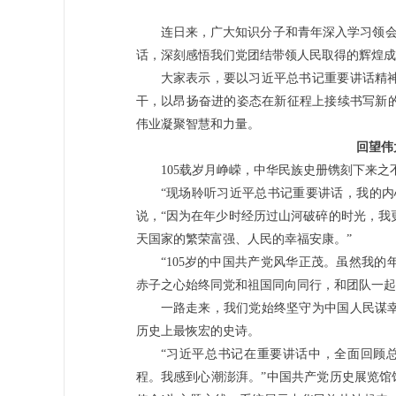
连日来，广大知识分子和青年深入学习领会
话，深刻感悟我们党团结带领人民取得的辉煌成
大家表示，要以习近平总书记重要讲话精
干，以昂扬奋进的姿态在新征程上接续书写新
伟业凝聚智慧和力量。
回望伟
105载岁月峥嵘，中华民族史册镌刻下来之
“现场聆听习近平总书记重要讲话，我的内
说，“因为在年少时经历过山河破碎的时光，我
天国家的繁荣富强、人民的幸福安康。”
“105岁的中国共产党风华正茂。虽然我
赤子之心始终同党和祖国同向同行，和团队一起
一路走来，我们党始终坚守为中国人民谋
历史上最恢宏的史诗。
“习近平总书记在重要讲话中，全面回顾总
程。我感到心潮澎湃。”中国共产党历史展览馆