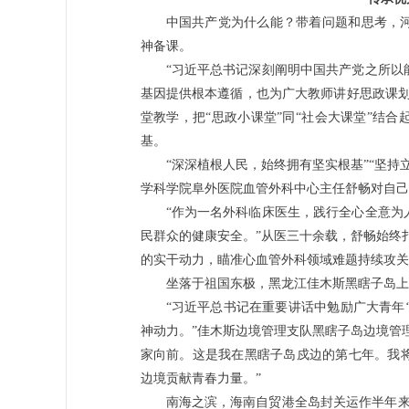
中国共产党为什么能？带着问题和思考，
神备课。
“习近平总书记深刻阐明中国共产党之所以
基因提供根本遵循，也为广大教师讲好思政课划
堂教学，把“思政小课堂”同“社会大课堂”结
基。
“深深植根人民，始终拥有坚实根基”“坚
学科学院阜外医院血管外科中心主任舒畅对自己
“作为一名外科临床医生，践行全心全意为
民群众的健康安全。”从医三十余载，舒畅始终
的实干动力，瞄准心血管外科领域难题持续攻关
坐落于祖国东极，黑龙江佳木斯黑瞎子岛上
“习近平总书记在重要讲话中勉励广大青年
神动力。”佳木斯边境管理支队黑瞎子岛边境管
家向前。这是我在黑瞎子岛戍边的第七年。我
边境贡献青春力量。”
南海之滨，海南自贸港全岛封关运作半年来，