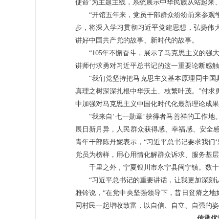
使命’为主题主线，系统展示中华民族从站起来
“开馆五年来，党员干部群众纷纷前来参观
步，将深入学习贯彻习近平党建思想，弘扬伟
讲好中国共产党的故事、新时代的故事。
“105年不懈奋斗，展示了马克思主义的
讲师付求勇对习近平总书记的这一重要论断感触
“我们党坚持把马克思主义基本原理同中国
真理之树深深扎根中华沃土、枝繁叶茂。”付求
中加强对马克思主义中国化时代化最新理论成果
“我来自‘七一勋章’获得者马善祥的工作
展日新月异，人民群众获得感、幸福感、安全感
青年干部陈丹妮表示，“习近平总书记要求我们‘
党员为榜样，用心用情化解群众诉求、服务基层
千里之外，宁夏银川市永宁县闽宁镇。数十年
“习近平总书记的重要讲话，让我更加深刻
雅铃说，“在党中央坚强领导下，昔日贫瘠之地
同村民一起增收致富，以自信、自立、自强的姿
传承优