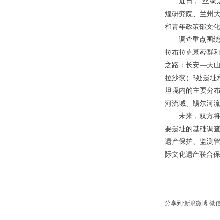
近日，“丝绸
煌研究院、兰州
和青年政策部文化
调查重点围绕
拉布拉克墓葬群和
之路：长安—天山
拉沙衮）3处遗址
坦境内的主要分
河流域、锡尔河流
未来，双方将
要遗址的基础调
遗产保护、监测
际文化遗产联合保
分享到:
新浪微博
微