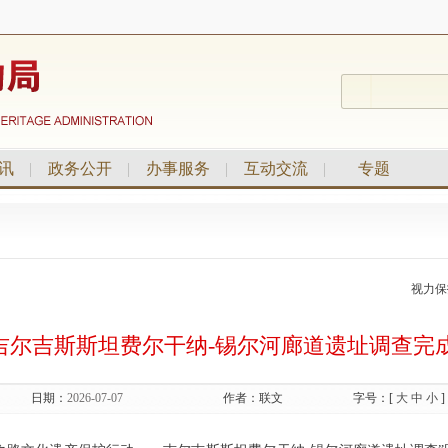
讯
|
政务公开
|
办事服务
|
互动交流
|
专题
视力保
吉尔吉斯斯坦费尔干纳-锡尔河廊道遗址调查完
日期：
2026-07-07
作者：
联文
字号：[
大
中
小
]