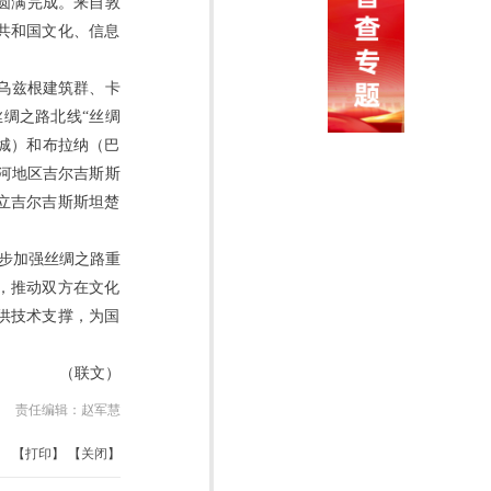
”圆满完成。来自敦
共和国文化、信息
乌兹根建筑群、卡
绸之路北线“丝绸
古城）和布拉纳（巴
河地区吉尔吉斯斯
立吉尔吉斯斯坦楚
一步加强丝绸之路重
，推动双方在文化
供技术支撑，为国
（联文）
责任编辑：
赵军慧
【
打印
】 【
关闭
】