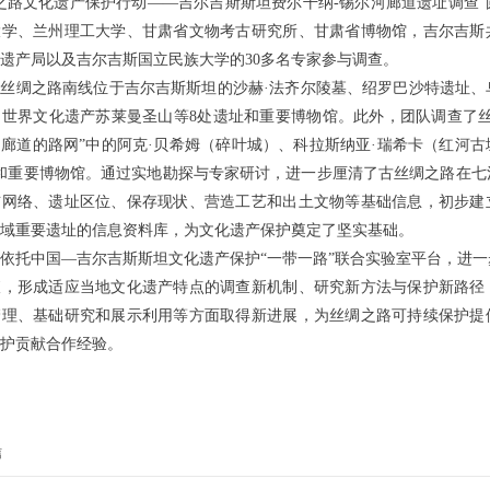
之路文化遗产保护行动——吉尔吉斯斯坦费尔干纳-锡尔河廊道遗址调查
大学、兰州理工大学、甘肃省文物考古研究所、甘肃省博物馆，吉尔吉斯
遗产局以及吉尔吉斯国立民族大学的30多名专家参与调查。
丝绸之路南线位于吉尔吉斯斯坦的沙赫·法齐尔陵墓、绍罗巴沙特遗址、
世界文化遗产苏莱曼圣山等8处遗址和重要博物馆。此外，团队调查了丝
廊道的路网”中的阿克·贝希姆（碎叶城）、科拉斯纳亚·瑞希卡（红河
和重要博物馆。通过实地勘探与专家研讨，进一步厘清了古丝绸之路在七
布网络、遗址区位、保存现状、营造工艺和出土文物等基础信息，初步建
域重要遗址的信息资料库，为文化遗产保护奠定了坚实基础。
依托中国—吉尔吉斯斯坦文化遗产保护“一带一路”联合实验室平台，进
查，形成适应当地文化遗产特点的调查新机制、研究新方法与保护新路径
管理、基础研究和展示利用等方面取得新进展，为丝绸之路可持续保护提
护贡献合作经验。
信