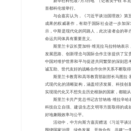
新华社科伦坡7月3日电 （记者吴子钰 
首都科伦坡举行。
与会嘉宾认为，《习近平谈治国理政》第
成果的权威著作，有助于国际社会进一步加深
示，中斯是现代化的同路人，此次读者会的举
命运共同体具有重要意义。
斯里兰卡议长贾加特·维克拉马拉特纳表示
发展思路、创新理念与国际合作主张提供了宝
中国对维护世界和平与促进共同繁荣的深刻思
诚互助、世代友好的战略合作伙伴关系不断取得
斯里兰卡教育和高等教育部副部长马图拉·
式现代化的清晰架构，涵盖经济发展、科技创
实现现代化又不想失去历史根脉的国家，都能从
斯里兰卡共产党总书记吉甘纳格·维拉辛哈
科技自立自强、建设生态文明等方面取得的成
好地兼顾效率与公平。
活动中，中方向斯方嘉宾赠送《习近平谈
围绕国家治理、绿色发展、开放合作、共建“一