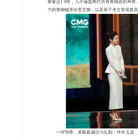
重量达1.6吨，几乎涵盖商代所有青铜器的种
力的青铜钺等珍贵文物，以及基于考古发现复原
一对鸮尊，承载着威仪与礼制；件件玉器，