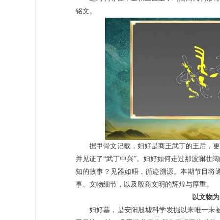
铭文。
据甲骨文记载，妇好是商王武丁的王后，更
并见证了“武丁中兴”。妇好如何走过那波澜壮
知的故事？见器如晤，循迹溯源。本期节目将
事、文物细节，以及殷商文明的辉煌与厚重。
以文物为
妇好墓，是安阳殷墟科学发掘以来唯一未被