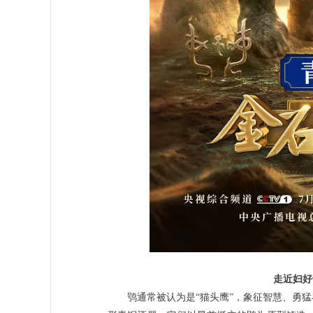
走近妇好
鸮通常被认为是“猫头鹰”，象征智慧、勇