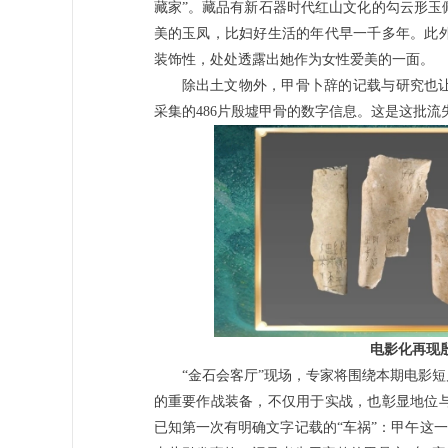
藏家”。藏品有新石器时代红山文化的勾云形玉
美的玉凤，比妇好生活的年代早一千多年。此
装饰性，处处透露出她作为女性爱美的一面。
除出土文物外，甲骨卜辞的记载与研究也
采集的486片殷墟甲骨的数字信息。这是这批
电影化再现
“金石会客厅”现场，专家将围绕本期电影
的重要作战装备，不仅用于实战，也彰显地位
已知第一次有明确文字记载的“车祸”：甲午这