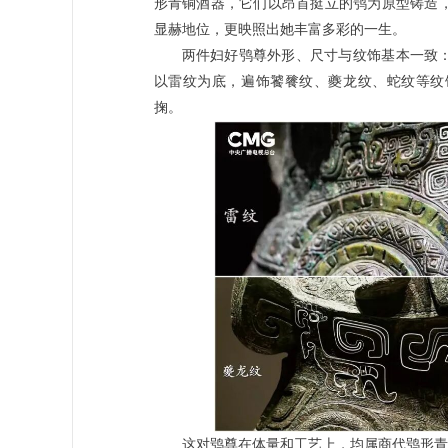
形青铜酒器，它们以昂首挺立的鸮为原型铸造
显赫地位，更映照出她丰富多彩的一生。
两件妇好鸮尊外形、尺寸与纹饰基本一致
以雷纹为底，遍饰饕餮纹、夔龙纹、蛇纹等纹
掬。
这对鸮尊在体量和工艺上，均属商代鸮形青