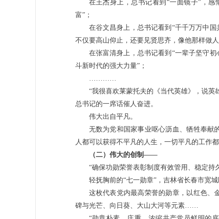
在王杰身上，总书记看到“一面镜子”，感
富”；
在谷文昌身上，总书记看到“千千万万中国
不仅要高山仰止，还要见贤思齐，像他那样做人
在张富清身上，总书记看到“一辈子坚守初
斗新时代的强大力量”；
…………
“我很喜欢莱蒙托夫的《当代英雄》，说英
总书记的一席话催人奋进。
伟大出自平凡。
无数为党和国家事业呕心沥血、牺牲奉献
人都可以获得不平凡的人生，一切平凡的工作都
（二）伟大的创制——
“确保功勋荣誉表彰制度有效管用、稳定持久
轻抚胸前的“七一勋章”，吉林省长春市宽
这枚代表党内最高荣誉的勋章，以红色、
碑与光芒、向日葵、大山大河等元素……
“勋章朴素、庄重，浓缩共产党员鲜明的