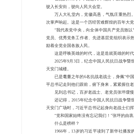
驶入长安街，驶向人民大会堂。
万人大礼堂内，党徽高悬，气氛庄重热烈
次掌声响起。这是一个历经苦难辉煌的百年大党
“我代表党中央，向全体中国共产党员致以
党员、优秀党务工作者、先进基层党组织表示热
励着全党全国各族人民。
这是呼唤英雄的时代，这是造就英雄的时代
2025年9月3日，纪念中国人民抗日战争
天安门城楼。
已是耄耋之年的6名抗战老战士，身佩“中
平总书记走到他们跟前，俯下身来，紧紧握住老
见到总书记，百岁老战士、老党员张坪缓慢
还记得，2015年纪念中国人民抗日战争
天安门广场时，习近平总书记起身向老战士们挥
“党和国家始终没有忘记我们！”张坪的由
什么是榜样？
1966年，13岁的习近平读到了新华社