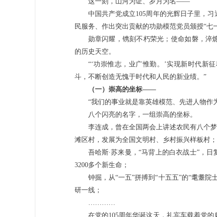
这一刻，山河为证、岁月为名——
中国共产党成立105周年的光辉日子里，
民服务、作出突出贡献的功勋模范党员颁授“七一
勋章闪耀，镌刻不朽荣光；使命如磐，淬
的历史天空。
“‘功崇惟志，业广惟勤。’实现新时代新
斗，不断创造无愧于时代和人民的新业绩。”
（一）崇高的坐标——
“我们的事业就是靠英雄模范、先进人物作
八个闪亮的名字，一组崇高的坐标。
李连成，曾在全国两会上讲述农民有八个梦
滩区村，发展为全国文明村、乡村振兴样板村；
吾哈斯·苏来曼，“马背上的白衣战士”，
3200多个新生命；
钟掘，从“一五”拼搏到“十五五”的“耄耋
研一线；
…………
在党的105周年华诞这天，礼宾车载着党