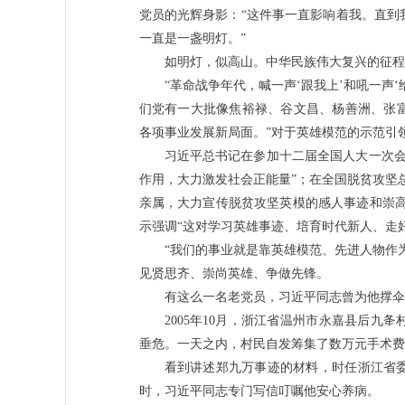
党员的光辉身影：“这件事一直影响着我。直到
一直是一盏明灯。”
如明灯，似高山。中华民族伟大复兴的征程
“革命战争年代，喊一声‘跟我上’和吼一声
们党有一大批像焦裕禄、谷文昌、杨善洲、张
各项事业发展新局面。”对于英雄模范的示范引
习近平总书记在参加十二届全国人大一次会
作用，大力激发社会正能量”；在全国脱贫攻坚
亲属，大力宣传脱贫攻坚英模的感人事迹和崇高
示强调“这对学习英雄事迹、培育时代新人、走
“我们的事业就是靠英雄模范、先进人物作
见贤思齐、崇尚英雄、争做先锋。
有这么一名老党员，习近平同志曾为他撑伞
2005年10月，浙江省温州市永嘉县后
垂危。一天之内，村民自发筹集了数万元手术费
看到讲述郑九万事迹的材料，时任浙江省
时，习近平同志专门写信叮嘱他安心养病。