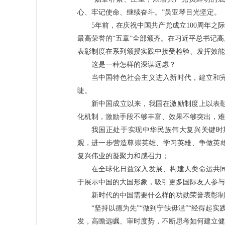
心、牢记使命、继续奋斗。”吴亚琴目光坚定。
5年前，在庆祝中国共产党成立100周年之
最高荣誉的“五章”全部颁齐。在习近平总书记
表彰制度在系列颁授实践中接受检验、发挥效能
这是一种怎样的深谋远虑？
当中国特色社会主义进入新时代，建立和
睫。
新中国成立以来，我国在激励制度上以表
化机制，激励手段不够丰富、效果不够突出，难
我国正处于实现中华民族伟大复兴关键时
观，进一步营造尊崇英雄、学习英雄、争做英
复兴伟业的凝聚力和感召力；
在全球化日益深入发展、构建人类命运共
于展示中国的大国形象，吸引更多国际友人参与
新时代的中国需要什么样的功勋荣誉表彰制
“坚持以德为先”“做到宁缺毋滥”“经得起
发，高瞻远瞩、审时度势，不断思考如何建立健