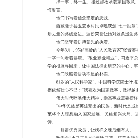
择一事，终一生。接过那枚承载家国敬意
悔誓言。
他们书写着信念坚定的忠诚。
西藏隆子县玉麦乡村民卓嘎获颁“七一勋章
步丈量的路线巡边。这份荣誉让她对这条巡边路
他们坚守着拼搏竞先的执着。
今年3月，95岁高龄的“人民教育家”张
一字一句看着讲稿。“敬业勤业精业”，习近平
学的根脉寻回来，让中国法律史研究的中心，牢
他们映照着居功不显的朴实。
81岁的“人民科学家”、中国科学院院士叶
枥依然壮心不已：“我喜欢为国家做事，做得越多
伟大时代呼唤伟大精神，崇高事业需要榜样
“中华民族是英雄辈出的民族，新时代是成
范将个人理想融入国家发展、民族复兴大局。
诗。
一群群优秀党员，让榜样之魂后继有人。