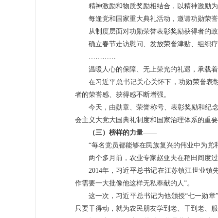
精神激励和物质奖励相结合，以精神激励为
每逢党和国家重大典礼活动，邀请功勋荣誉
从制度层面对功勋荣誉表彰奖励获得者的政
确立春节走访慰问、发放荣誉津贴、组织疗
…………
温暖人心的保障、无上荣光的礼遇，承载着
在习近平总书记关心关怀下，功勋荣誉表
者的荣誉感、获得感不断增强。
今天，由勋章、荣誉称号、表彰奖励和纪念
会主义大党大国典礼制度和国家治理体系的重要
（三）榜样的力量——
“每名党员都能够在民族复兴的伟业中为党
两个多月前，农业专家赵亚夫在稻田间度过
2014年，习近平总书记在江苏镇江世业镇
作需要一大批像他这样无私奉献的人”。
这一次，习近平总书记为他颁授“七一勋章
只要干得动，就为农民朋友学到老、干到老、服