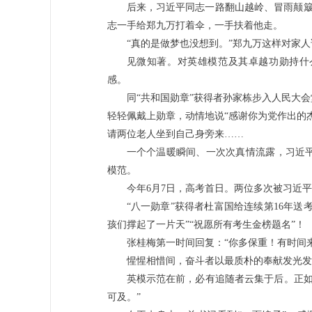
后来，习近平同志一路翻山越岭、冒雨颠簸
志一手给郑九万打着伞，一手扶着他走。
“真的是做梦也没想到。”郑九万这样对家人
见微知著。对英雄模范及其卓越功勋持什
感。
同“共和国勋章”获得者孙家栋步入人民大
轻轻佩戴上勋章，动情地说“感谢你为党作出的
请两位老人坐到自己身旁来……
一个个温暖瞬间、一次次真情流露，习近
模范。
今年6月7日，高考首日。两位多次被习近平
“八一勋章”获得者杜富国给连续第16年送
孩们撑起了一片天”“祝愿所有考生金榜题名”！
张桂梅第一时间回复：“你多保重！有时间
惺惺相惜间，奋斗者以最质朴的奉献发光发
英模示范在前，必有追随者云集于后。正如
可及。”