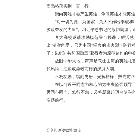
高品格落实到一言一行。
崇尚英雄才会产生英雄，争做英雄才能英雄
“对一切为党、为国家、为人民作出奉献和
汲取奋发的力量”。习近平总书记的殷切期望，
各大高校邀请功勋模范登台授课，鲜活感
出“清澈的爱，只为中国”誓言的戍边烈士陈祥
子；以8位“共和国勋章”获得者为原型创作的
放眼中华大地，声声是气壮山河的英雄礼
代风尚，汇聚成勇毅前行的澎湃大潮。
不朽功勋，镌刻史册；光辉榜样，照亮前路
在以习近平同志为核心的党中央坚强领导
民同心同向、笃行不怠，必将凝聚起迈向复兴
浩荡前行。
分享到:
新浪微博
微信