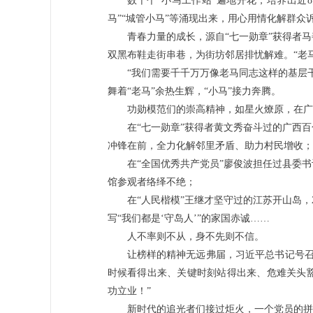
数千个“小马工作站”遍地开花，培养出近8
马”“城管小马”等涌现出来，用心用情化解群众
青春力量的成长，源自“七一勋章”获得者
双黑布鞋走街串巷，为街坊邻居排忧解难。“老马
“我们需要千千万万像老马同志这样的基层
舞着“老马”余热生辉，“小马”接力奔腾。
功勋模范们的崇高精神，如星火燎原，在广
在“七一勋章”获得者黄文秀奋斗过的广西
冲锋在前，全力化解邻里矛盾、助力村民增收；
在“全国优秀共产党员”廖俊波担任过县委
馆参观者络绎不绝；
在“人民楷模”王继才坚守过的江苏开山岛，2
写“我们都是‘守岛人’”的家国赤诚……
人不率则不从，身不先则不信。
让榜样的精神无远弗届，习近平总书记号召
时候看得出来、关键时刻站得出来、危难关头
功立业！”
新时代的追光者们接过炬火，一个党员的拼