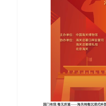
国门有我 毒无所遁——海关缉毒沉浸式科