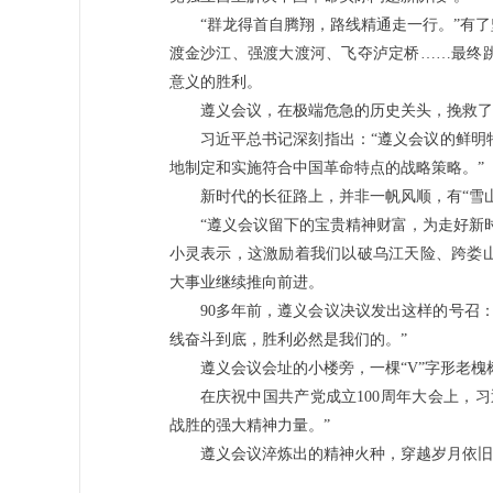
“群龙得首自腾翔，路线精通走一行。”有
渡金沙江、强渡大渡河、飞夺泸定桥……最终
意义的胜利。
遵义会议，在极端危急的历史关头，挽救了
习近平总书记深刻指出：“遵义会议的鲜明
地制定和实施符合中国革命特点的战略策略。”
新时代的长征路上，并非一帆风顺，有“雪山”
“遵义会议留下的宝贵精神财富，为走好新
小灵表示，这激励着我们以破乌江天险、跨娄
大事业继续推向前进。
90多年前，遵义会议决议发出这样的号召
线奋斗到底，胜利必然是我们的。”
遵义会议会址的小楼旁，一棵“V”字形老槐
在庆祝中国共产党成立100周年大会上，
战胜的强大精神力量。”
遵义会议淬炼出的精神火种，穿越岁月依旧