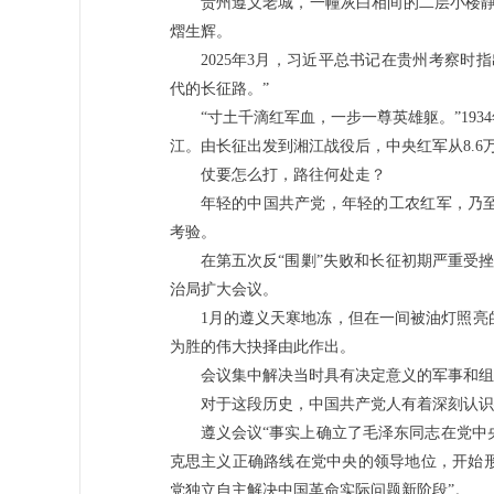
贵州遵义老城，一幢灰白相间的二层小楼静
熠生辉。
2025年3月，习近平总书记在贵州考察
代的长征路。”
“寸土千滴红军血，一步一尊英雄躯。”19
江。由长征出发到湘江战役后，中央红军从8.6
仗要怎么打，路往何处走？
年轻的中国共产党，年轻的工农红军，乃
考验。
在第五次反“围剿”失败和长征初期严重受挫的
治局扩大会议。
1月的遵义天寒地冻，但在一间被油灯照亮
为胜的伟大抉择由此作出。
会议集中解决当时具有决定意义的军事和组
对于这段历史，中国共产党人有着深刻认识
遵义会议“事实上确立了毛泽东同志在党中
克思主义正确路线在党中央的领导地位，开始
党独立自主解决中国革命实际问题新阶段”。