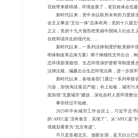
百姓带来获得感，环境改善了，老百姓体会也最
新时代以来，党中央以前所未有的力度抓
会主义事业“五位一体”总体布局；党的十八届
之义；党的十九大报告把美丽中国纳入社会主
自然和谐共生的现代化……
新时代以来，一系列法律制度护航美丽中
明体制改革总体方案》两个纲领性文件出台，构
态环境损害赔偿、生态环境保护督察等制度逐
法律法规，编纂出台生态环境法典，进一步筑牢
新时代以来，各地各部门通过一系列举措
污染，加快淘汰落后产能；补上短板，城市污
面加强“无废城市”建设，深化农村人居环境整治
事非经过不知难。
2025年中央城市工作会议上，习近平总
的‘APEC蓝’没有食言，实现了”。从“APEC
境规划署誉为“北京奇迹”。
不只是首都北京。放眼全国，蓝天白云已经渐成