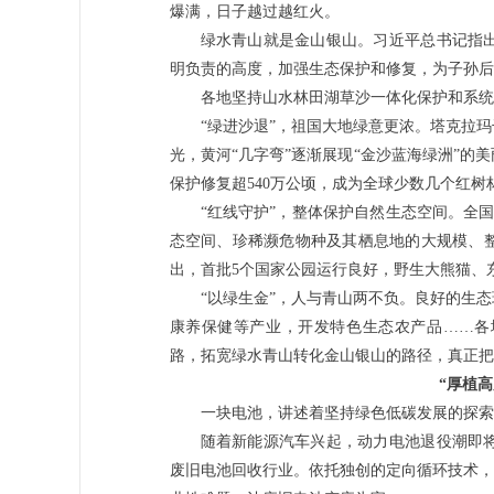
爆满，日子越过越红火。
绿水青山就是金山银山。习近平总书记指
明负责的高度，加强生态保护和修复，为子孙后
各地坚持山水林田湖草沙一体化保护和系统
“绿进沙退”，祖国大地绿意更浓。塔克拉
光，黄河“几字弯”逐渐展现“金沙蓝海绿洲”的美
保护修复超540万公顷，成为全球少数几个红树
“红线守护”，整体保护自然生态空间。全
态空间、珍稀濒危物种及其栖息地的大规模、
出，首批5个国家公园运行良好，野生大熊猫、
“以绿生金”，人与青山两不负。良好的生
康养保健等产业，开发特色生态农产品……各
路，拓宽绿水青山转化金山银山的路径，真正把“好
“厚植
一块电池，讲述着坚持绿色低碳发展的探索
随着新能源汽车兴起，动力电池退役潮即
废旧电池回收行业。依托独创的定向循环技术，