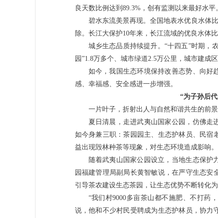
良天数比例达到89.3%，创有监测以来最好水平
碧水东流美景再现。全国地表水优良水体比
除。长江大保护10年来，长江流域的优良水体比
城乡生态品质持续提升。“十四五”时期，
园”1.8万多个、城市绿道2.5万公里，城市建成
如今，我国生态环境保持改善态势、向好
感、幸福感、安全感进一步增强。
“为子孙后
一片叶子，折射出人与自然和谐共生的前景
夏日清晨，走进武夷山国家公园，仿佛走
如今身兼三职：茶园园主、生态护林员、民宿老
益出现毁林种茶等现象，对生态环境造成影响。
随着武夷山国家公园设立，当地生态保护
园福建管理局副局长黄智敏说，在严守生态安
引导茶农建设生态茶园，让生态优势不断转化为
“我们村9000多亩茶山都不施肥、不打药
说，他和不少村民受聘成为生态护林员，协力