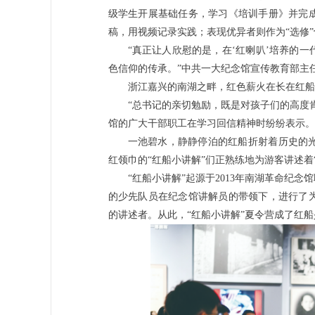
级学生开展基础任务，学习《培训手册》并完
稿，用视频记录实践；表现优异者则作为“选修
“真正让人欣慰的是，在‘红喇叭’培养的
色信仰的传承。”中共一大纪念馆宣传教育部主
浙江嘉兴的南湖之畔，红色薪火在长在红船
“总书记的亲切勉励，既是对孩子们的高度
馆的广大干部职工在学习回信精神时纷纷表示。
一池碧水，静静停泊的红船折射着历史的
红领巾的“红船小讲解”们正熟练地为游客讲述着
“红船小讲解”起源于2013年南湖革命纪
的少先队员在纪念馆讲解员的带领下，进行了
的讲述者。从此，“红船小讲解”夏令营成了红船