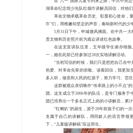
在“六一”国际儿童节到来之际，中共中央
湖革命纪念馆少先队红领巾讲解员回信，对他们
革命文物承载革命历史、彰显初心使命，童
巾”们，用稚嫩却坚定的声音，奏响新时代的少
5月31日下午，申城微风拂面。在中共一
贵文物和历史照片前为观众讲述红色故事。
在这支宣讲队伍里，五年级学生谢亦翎脸
一，她在此前已经参加过28次实地讲解活动。
“当初写信的时候，我们只是想把自己在中
热爱、对革命先辈的崇敬。读着回信，我更加
多人听，做党和人民的红孩子，努力学习、茁壮
这群被观众亲切唤作“传承路上的小不点”
团。这支成立于2006年的队伍，是专门服务
团已培养出一千多名正式上岗的小讲解员，累计
“红喇叭”的诞生，源于20年前孩子们的
支属于自己的讲解队，用同龄人的语言带领
下，“儿童版讲解稿”应运而生。