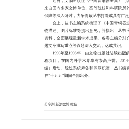
近日，文物出版社《中国青铜器全集》（
来自国内多家文博单位、高等院校和科研院所
保障等深入研讨，力争将该丛书打造成具有广泛
会上，丛书主编系统梳理了《中国青铜器
物描述、图片标准等提出意见，并指出，丛书应
资料，全面展现最新学术成果。各卷主编分别
题文章撰写重点等议题深入交流，达成共识。
1996年至1998年，由文物出版社陆续
程项目，在国内外学术界享有崇高声誉。201
编）启动。经过系统筹备和深厚积淀，丛书编
在“十五五”期间全部出齐。
分享到:
新浪微博
微信