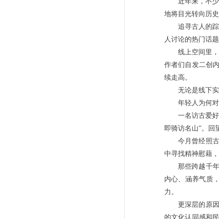
近年来，不少
地将目光转向历史
追寻古人的踪
人讨论的热门话题
线上空间里，
作者们自发二创
续走高。
无论是线下实
年轻人为何对
一名访古爱好
即骑访名山”。回
今月曾经照
中寻找精神慰藉，
那些跨越千
内心、涵养气质，
力。
更深层的原
的文化认同感和