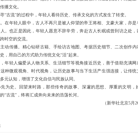
传播文化。
寻“古流”的过程中，年轻人看待历史、传承文化的方式发生了转变。
视。在年轻人眼中，古人不再只是被人仰望的帝王将相、文豪大家，亦是
通人。也正是因此，年轻人愿意不辞辛劳，奔赴古人长眠或曾到访之处，
跨时空的交流。
到主动传播。精心钻研古籍、手绘访古地图、考据历史细节、二次创作内
史，用自己的方式助力传统文化“活”起来。
到，年轻人偏爱从人物关系、生活细节等视角接近历史，善于借助充满网
。这种微观视角、时代视角，让历史故事与当下生活产生强连接，让传统
多元认知，增强了文化自信与民族认同。
必先为史。回望来时路，那些传奇的故事、深邃的思想、厚重的文明，
的“古流”，终将汇成奔向未来的浩荡长河。
（新华社北京5月2
信