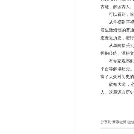
古迹，解读古人、
可以看到，追
从仰视到平
着生活烦恼的普
态走近历史，进行
从单向接受
拥抱传统、深耕文
有专家观察
平台等解读历史
富了大众对历史的
欲知大道，
人。这股源自历史
分享到:
新浪微博
微