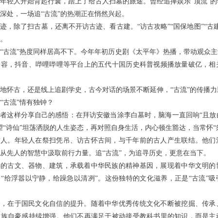
年轻人开始背起行囊，踏上了给古人扫墓的旅途。曾经追捧娱乐“顶流”
深处，一场追“古流”的热潮正在悄然兴起。
迹，除了扫古墓，还离不开访古迹、看古建。“访古攻略”“国保地图”“古
。
“古流”热度同样居高不下。今年年初历史剧《太平年》热播，带动观众主
内容，抖音、哔哩哔哩等平台上的五代十国历史科普视频播放量破亿，相
地怀古，还是线上追剧学史，古今对话的场景不断延伸，“古流”的传播
“古流”情有独钟？
者这样分享自己的感悟：在拜访安徽当涂李白墓时，脑海一直回响“且放
望“诗仙”坦荡洒脱的人生姿态，再对照自身生活，内心顿生豁达，当常怀“
古人。年轻人在祭扫凭吊、访古怀古间，与千年前的古人产生联结。他们
从先人的智慧中汲取前行力量。追“古流”，为追寻历史，更意在当下。
年的古文、器物、建筑，承载着中华民族的精神基因，展现着中华文明的
“给浮嚣以宁静，给躁急以清冽”。这份独特的文化滋养，正是“古流”
因，在于国民文化自信的提升。随着中华优秀传统文化不断被挖掘、传承
民族自豪感持续增强。他们不再满足于被动接受教科书里的知识，而是主