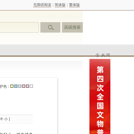
无障碍阅读
|
简体版
|
繁体版
高级搜索
护色：
中
小
]