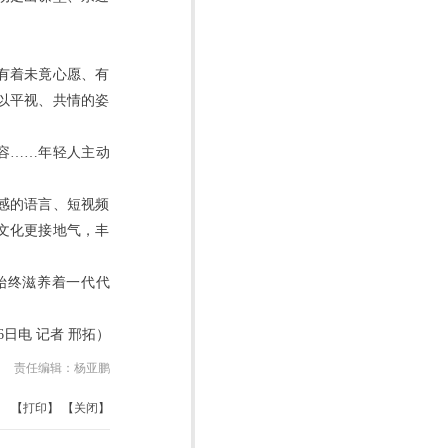
有着未竟心愿、有
以平视、共情的姿
容……年轻人主动
感的语言、短视频
文化更接地气，丰
始终滋养着一代代
6日电 记者 邢拓）
责任编辑：
杨亚鹏
【
打印
】 【
关闭
】