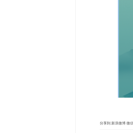
分享到:
新浪微博
微