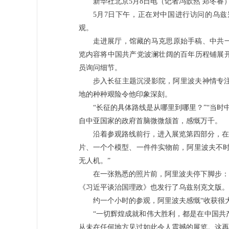
新华社北京5月8日电（记者冯歆然 郑冬睿
5月7日下午，正在对中国进行访问的乌
观。
走进展厅，馆藏的马克思原始手稿、中共
览内容将中国共产党波澜壮阔的百年历程铺展
员询问细节。
步入长征主题沉浸影院，阿里波夫神情专
地的种种艰险令他印象深刻。
“长征的具体路线是从哪里到哪里？”“当
自中亚国家的政府首脑微微颔首，感慨万千。
沿着参观路线前行，进入展览第四部分，在
片、一个个模型、一件件实物前，阿里波夫不时
无人机。”
在一张熟悉的照片前，阿里波夫停下脚步：
《习近平谈治国理政》也发行了乌兹别克文版。
约一个小时的参观，阿里波夫感慨“收获很
“一切辉煌成就和伟大胜利，都是在中国共
从未在任何地方见过如此令人震撼的展览。这再