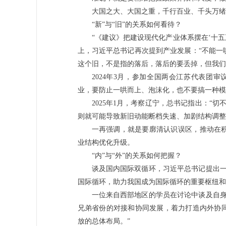
大国之大、大国之重，千行百业、千头万绪
“新”与“旧”的关系如何看待？
“《建议》把建设现代化产业体系摆在‘十
上，习近平总书记再次提到产业发展：“不能一
这个旧，不是指的落后，落后的要丢掉，但我们
2024年3月，参加全国两会江苏代表团
业，要防止一哄而上、泡沫化，也不要搞一种模
2025年1月，考察辽宁，总书记指出：“切
则就可能导致新旧动能断档失速、加剧结构调整
一再强调，就是要廓清认识误区，推动在
业结构优化升级。
“内”与“外”的关系如何把握？
谈及国内国际双循环，习近平总书记提出一
国际循环，助力我国成为国际循环的重要枢纽和
一位来自西部地区的学员在讨论中谈及自身
兄弟省份的对接和协同发展，着力打造内外协
放的总体布局。”