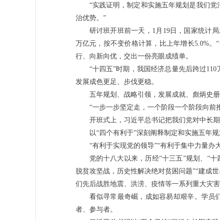
“实践证明，制定和实施五年规划是我们党
治优势。”
研讨班开班前一天，1月19日，国家统计局
万亿元，按不变价格计算，比上年增长5.0%
行、向新向优，交出一份亮眼成绩单。
“十四五”时期，我国经济总量先后跨过110万
发展成色更足、步伐更稳。
五年规划、战略引领，发展成就、彪炳史册
“一步一步坚定走，一个阶段一个阶段向前
开班式上，习近平总书记把我们党对中长期
以“四个有利于”深刻阐释制定和实施五年
“有利于实现党的领导”“有利于集中力量办
党的十八大以来，历经“十三五”规划、“十四
脱贫攻坚战，历史性解决绝对贫困问题”“建成
们先后战胜地震、洪涝、疫情等一系列重大灾害
看似寻常最奇崛，成如容易却艰辛。学员
者、参与者。