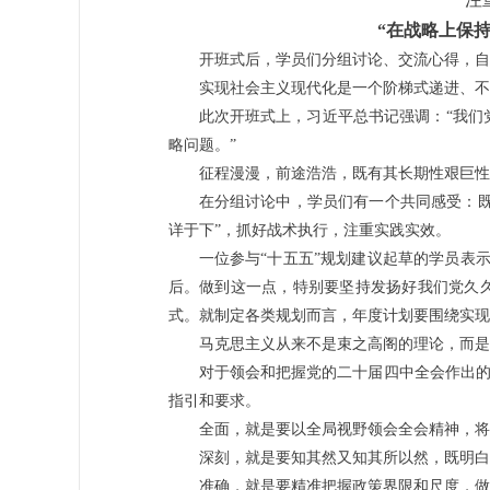
“在战略上保
开班式后，学员们分组讨论、交流心得，自
实现社会主义现代化是一个阶梯式递进、不
此次开班式上，习近平总书记强调：“我们
略问题。”
征程漫漫，前途浩浩，既有其长期性艰巨性
在分组讨论中，学员们有一个共同感受：既
详于下”，抓好战术执行，注重实践实效。
一位参与“十五五”规划建议起草的学员表
后。做到这一点，特别要坚持发扬好我们党久
式。就制定各类规划而言，年度计划要围绕实现
马克思主义从来不是束之高阁的理论，而是
对于领会和把握党的二十届四中全会作出的战
指引和要求。
全面，就是要以全局视野领会全会精神，将
深刻，就是要知其然又知其所以然，既明白
准确，就是要精准把握政策界限和尺度，做