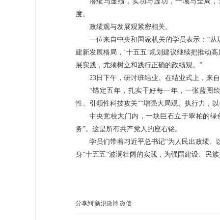
潜绩与显绩，实功与虚功，一域与全局，
度。
政绩观与发展观紧密相关。
一位来自中央和国家机关的学员表示：“从
建新发展格局，‘十五五’规划建议继续把推动
展实践，尤须树立和践行正确的政绩观。”
23日下午，研讨班结业。在结业式上，来自
“锚定五年，扎实干好每一年，一张蓝图绘
性、引领性科技攻关”“增强大局观、执行力，
中央党校大门内，一块巨石立于翠柏的绿色
务”。这是所有共产党人的座右铭。
学员们带着习近平总书记“为人民出政绩、
身“十五五”波澜壮阔的实践，为强国建设、民
分享到:
新浪微博
微信