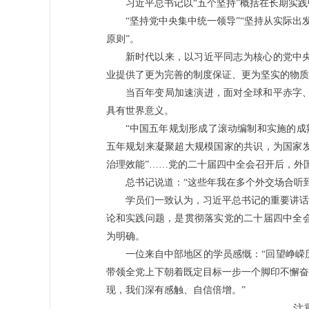
习近平总书记以“五个坚持”概括在长期实
“坚持党中央集中统一领导”“坚持从实际出发
原则”。
新时代以来，以习近平同志为核心的党中
业提供了更为完善的制度保证、更为坚实的物质
当百年变局加速演进，面对全球和平赤字
具有世界意义。
“中国五年规划形成了滚动编制和实施的成
五年规划来凝聚超大规模国家的共识，为国家
治理效能”……党的二十届四中全会召开后，外
总书记说道：“这些年我在多个外交场合听
学员们一致认为，习近平总书记的重要讲话
论和实践问题，是贯彻落实党的二十届四中全
为明确。
一位来自中部地区的学员感慨：“回望峥嵘
带领全党上下朝着既定目标一步一个脚印不懈奋
现，我们深有感触、自信倍增。”
注