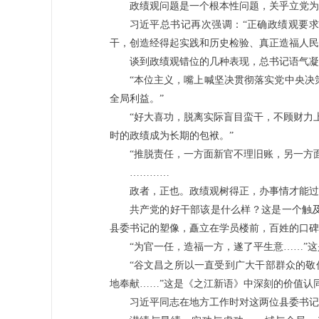
政绩观问题是一个根本性问题，关乎立党为
习近平总书记再次强调：“正确政绩观要
干，创造经得起实践和历史检验、真正造福人民
谈到政绩观错位的几种表现，总书记语气凝
“本位主义，嘴上喊坚决贯彻落实党中央决
全局利益。”
“好大喜功，脱离实际盲目蛮干，不顾财力上
时的政绩成为长期的包袱。”
“推脱责任，一方面新官不理旧账，另一方
…………
政者，正也。政绩观树得正，办事情才能过
共产党的好干部该是什么样？这是一个触
县委书记的塑像，矗立在学员楼前，百姓的口碑
“为官一任，造福一方，遂了平生意……”
“谷文昌之所以一直受到广大干部群众的敬
地奉献……”这是《之江新语》中深刻的价值认
习近平同志在地方工作时对这两位县委书记