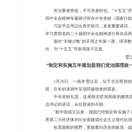
所当乘者势也，不可失者时也。“十五五”
四中全会精神专题研讨班在中央党校（国家行政
习近平总书记出席开班式，发表重要讲话，
学习贯彻党的二十届四中全会精神进行再动员再
面向“关键少数”的开局之年第一课，谆谆
向，为“十五五”开新局落子定盘。
坚
“制定和实施五年规划是我们党治国理政
1月20日，一场冬雪过后，位于北京西郊
碧，在冬的凛冽中呈现昂扬勃发的英姿。
中央党校礼堂，这座陕北窑洞风格的建筑
总书记的讲话，从往昔谈到今朝。
“新中国成立以来，我国已经制定和实施了
界第二大经济体并向全面建成社会主义现代化强
拓宽观察的视野，更能看到历史的纵深、战