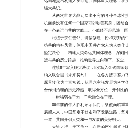
远瞩地提出构建人类命运共同体重大理念，在
强大共识。
从两次世界大战到层出不穷的各种全球性
机面前没有任何一个国家可以独善其身，团结合
在一条命运与共的大船上。小船经不起风浪，巨
根植于亲仁善邻、讲信修睦、协和万邦的
扬善的精神风骨，体现中国共产党人为人类作
坚定决心……构建人类命运共同体理念，深刻回
运与共的历史跨越，推动世界走向和平、安全、
连续8年写入联大决议，8次写入金砖国家
纳入联合国《未来契约》……在各方携手努力
愿景转化为丰富实践，从理念主张发展为科学
合作到治理的历史跨越，取得全方位、开创性的
一时强弱在于力，千秋胜负在于理。
80年前的伟大胜利昭示我们，纵使面临重
展望未来，中国坚定不移走和平发展道路，坚
一道，共同开创人类和平与发展的美好明天。
大道之行，天下为公。在新的历史起点上