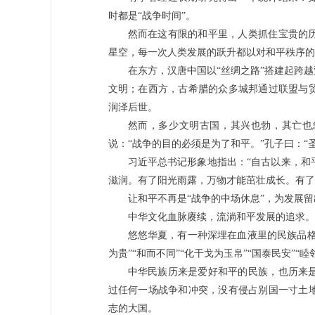
时都是“战争时间”。
然而在这有限的和平里，人类抓住宝贵的
星空，每一次人类发展的跃升都以对和平秩序的
在东方，汉唐中国以“丝绸之路”搭建起跨
文明；在西方，古希腊的众多城邦通过联盟与
润泽后世。
然而，多少文明古国，其兴也勃，其亡也
说：“战争的目的必须是为了和平。”孔子曰：“
习近平总书记形象地指出：“自古以来，和
滋润。有了阳光雨露，万物才能茁壮成长。有了
让和平不再是“战争的中场休息”，为发展
中华文化血脉赓续，流淌和平发展的追求。
悠悠华夏，有一种深埋在血液里的民族品格
为贵”“和而不同”“化干戈为玉帛”“国泰民安”“
中华民族历来是爱好和平的民族，也历来
过任何一场战争和冲突，没有侵占别国一寸土
志的大国。