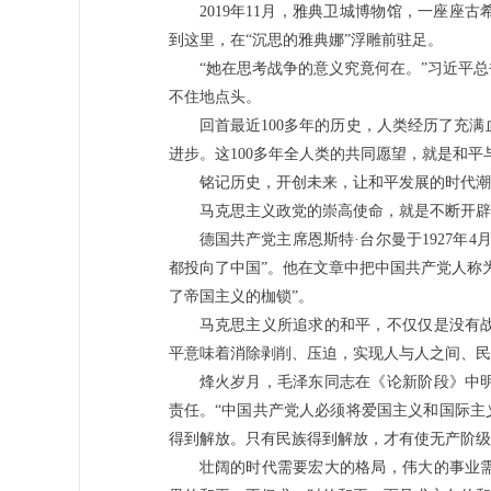
2019年11月，雅典卫城博物馆，一座
到这里，在“沉思的雅典娜”浮雕前驻足。
“她在思考战争的意义究竟何在。”习近平
不住地点头。
回首最近100多年的历史，人类经历了充
进步。这100多年全人类的共同愿望，就是和平
铭记历史，开创未来，让和平发展的时代潮
马克思主义政党的崇高使命，就是不断开辟
德国共产党主席恩斯特·台尔曼于1927年
都投向了中国”。他在文章中把中国共产党人称
了帝国主义的枷锁”。
马克思主义所追求的和平，不仅仅是没有
平意味着消除剥削、压迫，实现人与人之间、民
烽火岁月，毛泽东同志在《论新阶段》中
责任。“中国共产党人必须将爱国主义和国际主
得到解放。只有民族得到解放，才有使无产阶级
壮阔的时代需要宏大的格局，伟大的事业