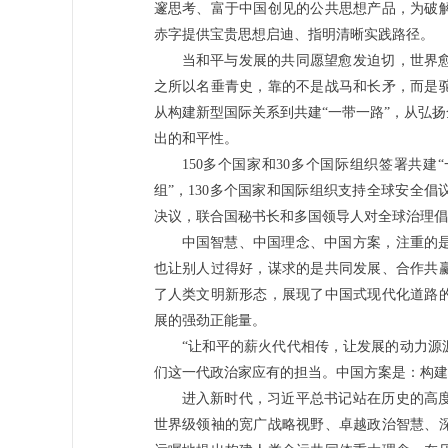
邃思考、富于中国创见的公共思想产品，为破
赤字提供宝贵思想启迪、指明清晰实践路径。
当和平与发展的共同愿望愈发迫切，世界
之所以名垂青史，靠的不是战马和长矛，而是
从构建新型国际关系到共建“一带一路”，从弘
出的和平性。
150多个国家和30多个国际组织签署共建
组”，130多个国家和国际组织支持全球安全
决议，联合国秘书长和多国领导人对全球治理倡
中国智慧、中国理念、中国方案，注重的
也让别人过得好，谋求的是共同发展、合作共
了人类文明新形态，展现了中国式现代化道路
展的强劲正能量。
“让和平的薪火代代相传，让发展的动力源
们这一代政治家应有的担当。中国方案是：构建
进入新时代，习近平总书记站在历史的高
世界级领袖的宽广战略视野、卓越政治智慧、