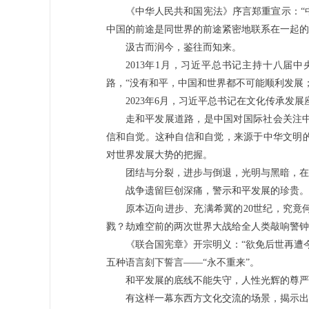
《中华人民共和国宪法》序言郑重宣示：“
中国的前途是同世界的前途紧密地联系在一起的
汲古而润今，鉴往而知来。
2013年1月，习近平总书记主持十八届
路，“没有和平，中国和世界都不可能顺利发展
2023年6月，习近平总书记在文化传承发
走和平发展道路，是中国对国际社会关注
信和自觉。这种自信和自觉，来源于中华文明
对世界发展大势的把握。
团结与分裂，进步与倒退，光明与黑暗，在
战争遗留巨创深痛，警示和平发展的珍贵。
原本迈向进步、充满希冀的20世纪，究竟
戮？劫难空前的两次世界大战给全人类敲响警钟
《联合国宪章》开宗明义：“欲免后世再遭
五种语言刻下誓言——“永不重来”。
和平发展的底线不能失守，人性光辉的尊严
有这样一幕东西方文化交流的场景，揭示出