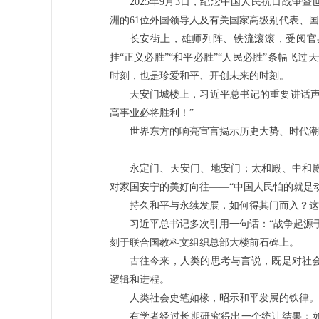
2025年9月3日，纪念中国人民抗日战争
洲的61位外国领导人及有关国家高级别代表、
长安街上，雄师列阵、铁流滚滚，受阅官
挂“正义必胜”“和平必胜”“人民必胜”条幅飞
时刻，也是珍爱和平、开创未来的时刻。
天安门城楼上，习近平总书记的重要讲话声
高事业必将胜利！”
世界东方的响亮宣言揭示历史大势、时代潮
永定门、天安门、地安门；太和殿、中和
对家国安宁的美好向往——“中国人民怕的就是
持久和平与永续发展，如何得其门而入？这
习近平总书记多次引用一句话：“战争起源
刻于联合国教科文组织总部大楼前石碑上。
古往今来，人类的思考与言说，既是对社
逻辑和进程。
人类社会史笔如椽，昭示和平发展的铁律。
有学者经过长期研究得出一个统计结果：如果