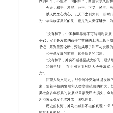
界的和平，不但求一时的和平，而且求永久的和
今天，和平、发展、公平、正义、民主、自
以人民之心为心、以天下之利为利，新时代
为中华民族谋复兴的党，也是为人类谋进步、为
“没有和平，中国和世界都不可能顺利发展
基础，安全是发展的条件”“贫瘠的土地上长不
书记一系列重要论断，深刻揭示了和平与发展的
和平是发展的前提，这是历史的启迪。
“没有和平，冲突不断甚至战火纷飞，经济
2019年5月，在亚洲文明对话大会开幕
光”。
回望人类文明史，战争与冲突始终是发展
来，随着科技的发展和人类交往范围的扩大，战
类社会多年积累的发展成果蒙受巨大损失。全
外溢效应引发全球冲击，困扰世界。
历史的长河，冲刷出颠扑不破的真理：“和
展就无从谈起。”