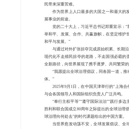
民带来深重苦难。
作为世界上人口最多的大国之一和最大的
展事业的前途。
党的二十大上，习近平总书记郑重宣示：“
举和平、发展、合作、共赢旗帜，在坚定维护
和平与发展。”
与通过对外扩张掠夺完成原始积累、长期沿
现代化不走殖民掠夺的老路，不走国强必霸的
全新路径，向世界展现了携手逐梦、共同繁荣的
“我愿提出全球治理倡议，同各国一道，推
体。”
2025年9月1日，在中国天津举行的“上
与会各国领导人和国际组织负责人广泛共鸣。
“奉行主权平等”“遵守国际法治”“践行多边
胜利和联合国成立80周年之际提出的全球治理
球治理向何处去”的时代课题给出的中国方案。
当世界愈发动荡不安，全球发展倡议、全