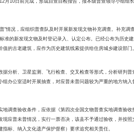
年12月10日前完成，形成自查自检报告，报本级普查领导小组组
未普”情况，应组织普查队及时开展新发现文物补充调查。补充调
合标准的新发现文物及时登记录入、认定公布。已经公布为历史
值的古老建筑，应作为历史建筑线索提供给住房城乡建设部门。补
数据分析、卫星监测、飞行检查、交叉检查等形式，分析研判普
小组办公室适时开展抽查，对应普未普问题较为严重的地方纳入
实地调查验收条件，应依据《第四次全国文物普查实地调查验收
发现应普未普情况，实行一票否决，该县不予通过验收，并按照文
建指标、纳入文化遗产保护督察）要求追究相关责任。