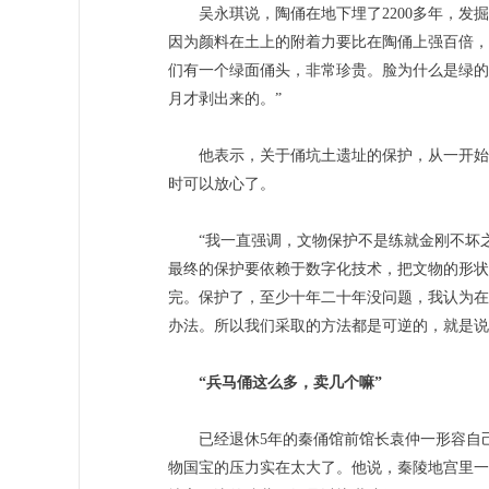
吴永琪说，陶俑在地下埋了2200多年，发掘
因为颜料在土上的附着力要比在陶俑上强百倍，
们有一个绿面俑头，非常珍贵。脸为什么是绿的
月才剥出来的。”
他表示，关于俑坑土遗址的保护，从一开始的
时可以放心了。
“我一直强调，文物保护不是练就金刚不坏之
最终的保护要依赖于数字化技术，把文物的形状
完。保护了，至少十年二十年没问题，我认为在
办法。所以我们采取的方法都是可逆的，就是说
“兵马俑这么多，卖几个嘛”
已经退休5年的秦俑馆前馆长袁仲一形容自己
物国宝的压力实在太大了。他说，秦陵地宫里一