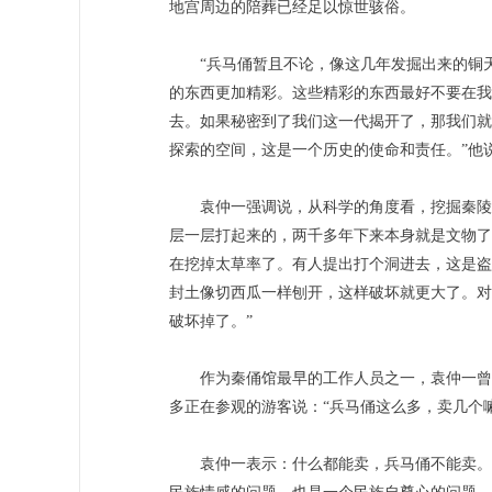
地宫周边的陪葬已经足以惊世骇俗。
“兵马俑暂且不论，像这几年发掘出来的铜天
的东西更加精彩。这些精彩的东西最好不要在我
去。如果秘密到了我们这一代揭开了，那我们就
探索的空间，这是一个历史的使命和责任。”他
袁仲一强调说，从科学的角度看，挖掘秦陵地
层一层打起来的，两千多年下来本身就是文物了
在挖掉太草率了。有人提出打个洞进去，这是盗
封土像切西瓜一样刨开，这样破坏就更大了。对
破坏掉了。”
作为秦俑馆最早的工作人员之一，袁仲一曾不
多正在参观的游客说：“兵马俑这么多，卖几个
袁仲一表示：什么都能卖，兵马俑不能卖。“