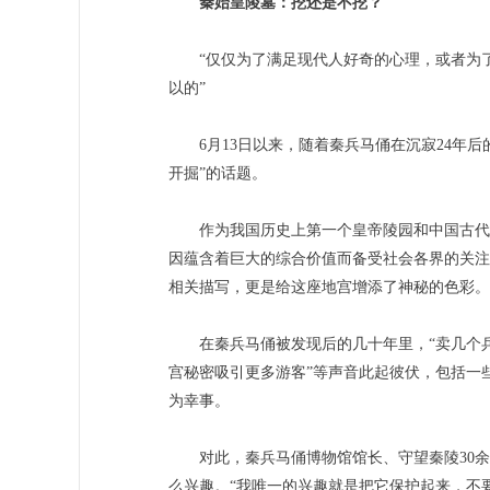
秦始皇陵墓：挖还是不挖？
“仅仅为了满足现代人好奇的心理，或者为了
以的”
6月13日以来，随着秦兵马俑在沉寂24年后
开掘”的话题。
作为我国历史上第一个皇帝陵园和中国古代帝
因蕴含着巨大的综合价值而备受社会各界的关注。
相关描写，更是给这座地宫增添了神秘的色彩。
在秦兵马俑被发现后的几十年里，“卖几个兵马
宫秘密吸引更多游客”等声音此起彼伏，包括一
为幸事。
对此，秦兵马俑博物馆馆长、守望秦陵30余
么兴趣。“我唯一的兴趣就是把它保护起来，不要