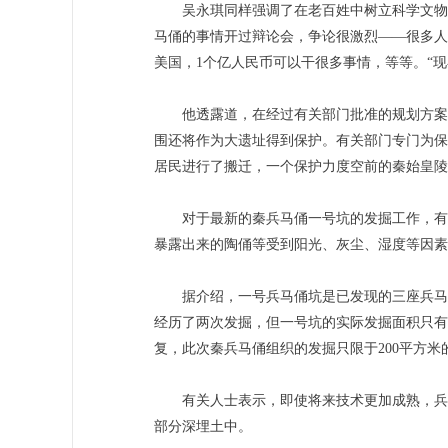
吴永琪同样强调了在老百姓中树立科学文物观
马俑的事情开过辩论会，争论很激烈——很多人
美国，1个亿人民币可以干很多事情，等等。“
他透露道，在经过有关部门批准的规划方案里
围还将作为大遗址得到保护。有关部门专门为保护
居民进行了搬迁，一个保护力度空前的秦始皇陵
对于最新的秦兵马俑一号坑的发掘工作，有关
暴露出来的陶俑等受到阳光、灰尘、湿度等因素
据介绍，一号兵马俑坑是已发现的三座兵马俑陪
经历了两次发掘，但一号坑的实际发掘面积只有
复，此次秦兵马俑组织的发掘只限于200平方米
有关人士表示，即使将来技术更加成熟，兵马
部分深埋土中。