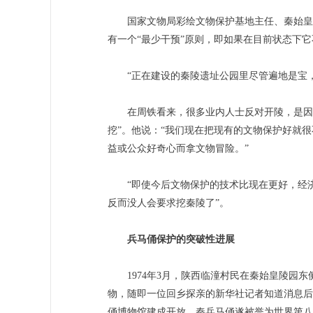
国家文物局彩绘文物保护基地主任、秦始皇兵
有一个“最少干预”原则，即如果在目前状态下
“正在建设的秦陵遗址公园里尽管遍地是宝，
在周铁看来，很多业内人士反对开陵，是因为
挖”。他说：“我们现在把现有的文物保护好就
益或公众好奇心而拿文物冒险。”
“即使今后文物保护的技术比现在更好，经济
反而没人会要求挖秦陵了”。
兵马俑保护的突破性进展
1974年3月，陕西临潼村民在秦始皇陵园东
物，随即一位回乡探亲的新华社记者知道消息后
俑博物馆建成开放。秦兵马俑遂被誉为世界第八