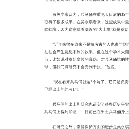
有关专家认为，兵马俑在重见天日后的35年
取得了很多成果。在吴永琪看来，这些成果中最
陪葬坑，因为这意味着临近的“大土堆”就是秦
“近年来很多原来不是搞考古的人也参与到兵
往往会产生意想不到的效果。但在这个学术大潮
点，比如说对秦始皇陵的真伪、对兵马俑坑的性
球，但我们搞研究不会受到干扰。”他说。
“现在看来兵马俑就这3个坑了。它们是负责保
已经出土的约占1/4。”
兵马俑的出土和研究也证实了很多历史事实。
兵马俑上得到印证——目前已在出土兵马俑身上
在研究之外，秦俑保护方面的进步是吴永琪最